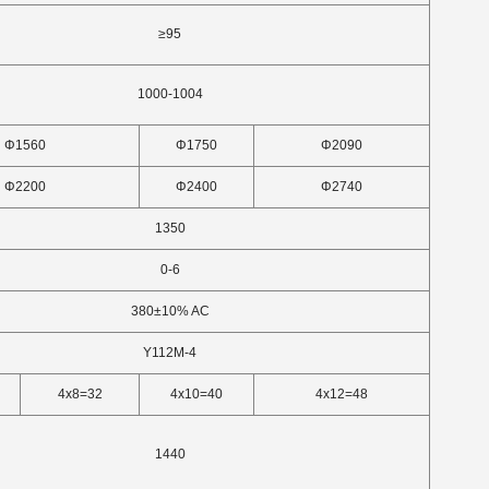
≥95
1000-1004
Φ1560
Φ1750
Φ2090
Φ2200
Φ2400
Φ2740
1350
0-6
380±10% AC
Y112M-4
4x8=32
4x10=40
4x12=48
1440