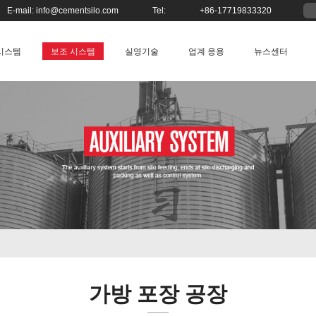
E-mail:
info@cementsilo.com
Tel:
+86-17719833320
시스템
보조 시스템
실영기술
업계 응용
뉴스센터
가방 포장 공장