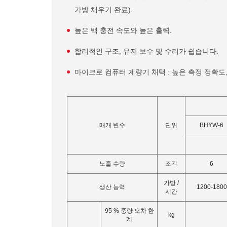
가방 채우기 완료).
높은 백 충전 속도와 높은 출력.
합리적인 구조, 유지 보수 및 수리가 쉽습니다.
마이크로 컴퓨터 계량기 채택 : 높은 측정 정확도,
매개 변수
단위
BHYW-6
노즐 수량
조각
6
가방 /
생산 능력
1200-1800
시간
95 % 중량 오차 한
kg
계