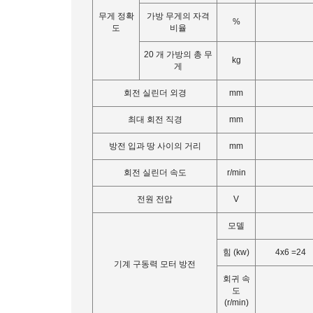
무게 정확
가방 무게의 자격
%
도
비율
20 개 가방의 총 무
kg
게
회전 실린더 외경
mm
최대 회전 직경
mm
방전 입과 땅 사이의 거리
mm
회전 실린더 속도
r/min
전원 전압
V
모델
힘 (kw)
4x6 =24
기계 구동력 모터 방전
회귀 속
도
(r/min)