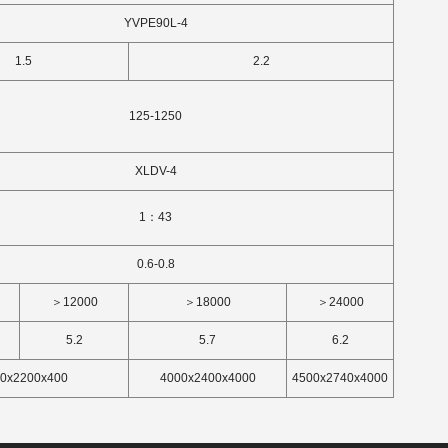
YVPE90L-4
1.5
2.2
125-1250
XLDV-4
1：43
0.6-0.8
＞12000
＞18000
＞24000
5.2
5.7
6.2
0x2200x400
4000x2400x4000
4500x2740x4000