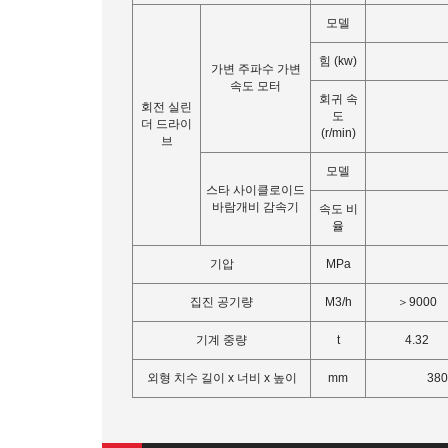
모델
힘 (kw)
가변 주파수 가변
속도 모터
회귀 속
회전 실린
도
더 드라이
(r/min)
브
모델
스타 사이클로이드
바람개비 감속기
속도 비
율
기압
MPa
집진 공기량
M3/h
＞9000
기계 중량
t
4.32
외형 치수 길이 x 너비 x 높이
mm
380