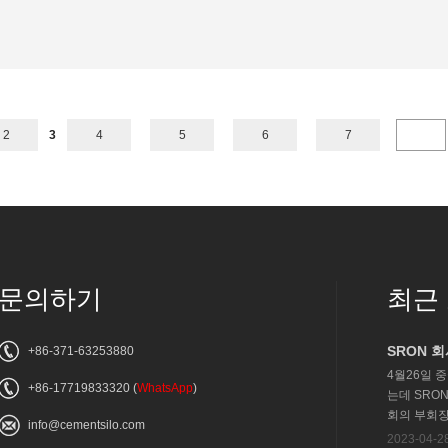
2
3
4
5
6
7
문의하기
최근
SRON 
+86-371-63253880
4월26일
+86-17719833320
(
WhatsApp
)
는데 SRO
회의 부회장.
info@cementsilo.com
2023-04-2