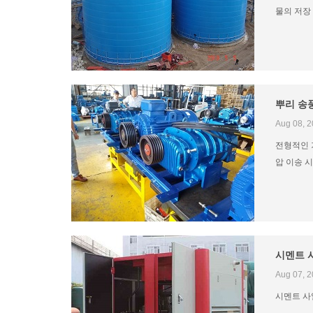
물의 저장
뿌리 송
Aug 08, 
전형적인 
압 이송 
시멘트 
Aug 07, 
시멘트 사