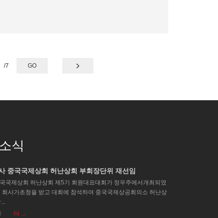
/
7
GO
 소식
회사 중국국제상회 허난상회 부회장단위 재선임
 중국국제상회 허난상회 제5기 회원대표대회가 정우주에서개최되였
N 회사가초청을 받고 대회에 참석하여 중국국제상공회의소 허난상
..
8
더 ...